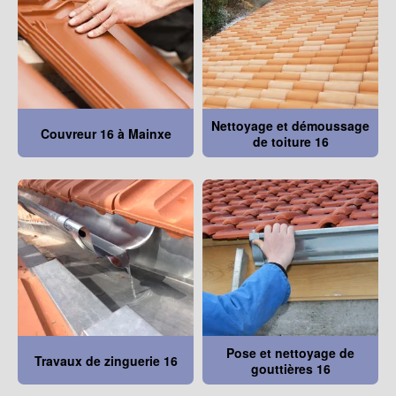
Nettoyage et démoussage
Couvreur 16 à Mainxe
de toiture 16
Pose et nettoyage de
Travaux de zinguerie 16
gouttières 16